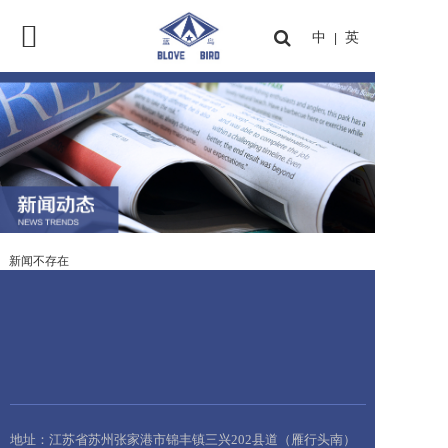

中
英
|
新闻不存在
地址：江苏省苏州张家港市锦丰镇三兴202县道（雁行头南）